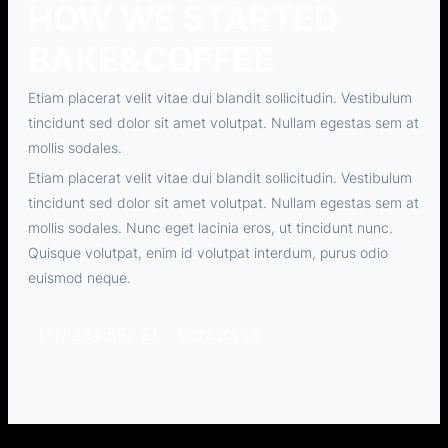
HOW WE STARTED
BAKE&COFFEE
Etiam placerat velit vitae dui blandit sollicitudin. Vestibulum
tincidunt sed dolor sit amet volutpat. Nullam egestas sem at
mollis sodales.
Etiam placerat velit vitae dui blandit sollicitudin. Vestibulum
tincidunt sed dolor sit amet volutpat. Nullam egestas sem at
mollis sodales. Nunc eget lacinia eros, ut tincidunt nunc.
Quisque volutpat, enim id volutpat interdum, purus odio
euismod neque.
(+1) 234 567 21
Contact us